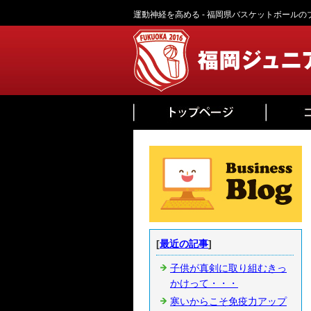
運動神経を高める - 福岡県バスケットボールの
[
最近の記事
]
子供が真剣に取り組むきっ
かけって・・・
寒いからこそ免疫力アップ