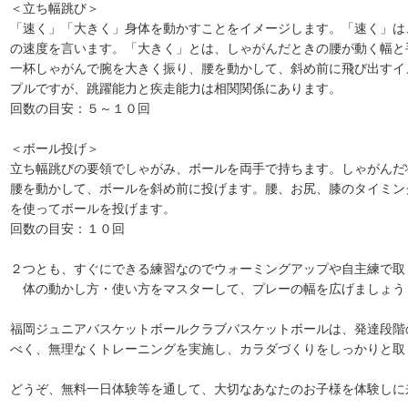
＜立ち幅跳び＞
「速く」「大きく」身体を動かすことをイメージします。「速く」は
の速度を言います。「大きく」とは、しゃがんだときの腰が動く幅と
一杯しゃがんで腕を大きく振り、腰を動かして、斜め前に飛び出すイ
プルですが、跳躍能力と疾走能力は相関関係にあります。
回数の目安：５～１０回
＜ボール投げ＞
立ち幅跳びの要領でしゃがみ、ボールを両手で持ちます。しゃがんだ
腰を動かして、ボールを斜め前に投げます。腰、お尻、膝のタイミン
を使ってボールを投げます。
回数の目安：１０回
２つとも、すぐにできる練習なのでウォーミングアップや自主練で取
体の動かし方・使い方をマスターして、プレーの幅を広げましょう
福岡ジュニアバスケットボールクラブバスケットボールは、発達段階
べく、無理なくトレーニングを実施し、カラダづくりをしっかりと取
どうぞ、無料一日体験等を通して、大切なあなたのお子様を体験しに