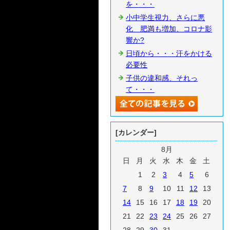
を・・・
小中学生視力、さらに悪
化 肥満も増加、コロナ影
響か?
日頃から・・・汗をかける
必要性
子供の違和感、それっ
て・・・
[カレンダー]
8月
日
月
火
水
木
金
土
1
2
3
4
5
6
7
8
9
10
11
12
13
14
15
16
17
18
19
20
21
22
23
24
25
26
27