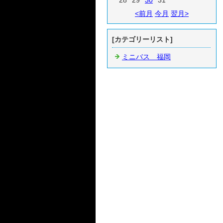
28
29
30
31
<前月
今月
翌月>
[カテゴリーリスト]
ミニバス 福岡