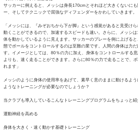
サッカーに例えると、メッシは身長170cmとそれほど大きくないに
ー、そしてテクニックで屈強なディフェンダーをかわしていきます。
「メッシには、『みぞおちから下が脚』という感覚があると見受けら
動くことができるので、加速するスピードも速い。さらに、メッシは1
体を動かしているように見えます。サッカーのプレーを例に上げると、
態でボールをコントロールするのは至難の業です。人間の身体は力だ
す。イメージとしては、80％の力に加え、身体をコントロールする意
よりも、速く走ることができます。さらに80％の力で走ることで、
れます」
メッシのように身体の使用率をあげて、素早く意のままに動けるよう
ようなトレーニングが必要なのでしょうか？
当クラブも導入しているこんなトレーニングプログラムをちょっと紹
運動神経を高める
身体を大きく・速く動かす基礎トレーニング