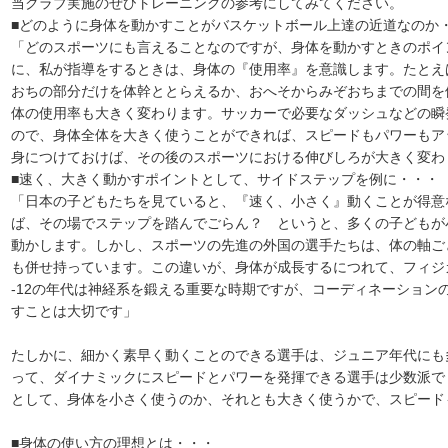
当クラブ実施のぜひトレーニングの参考にしてみてください。
■どのように身体を動かすことがバスケットボール上達の近道なのか
「どのスポーツにも言えることなのですが、身体を動かすときのポイ
に、私が指導をするときは、身体の『使用率』を意識します。たとえ
おちの部分だけを体幹ととらえるか、おへそからみぞおちまでの間を
体の使用率も大きく変わります。サッカーで必要なダッシュなどの瞬
ので、身体全体を大きく使うことができれば、スピードもパワーもア
身につけておけば、その後のスポーツにおける伸びしろが大きく変わ
■速く、大きく動かすポイントとして、サイドステップを例に・・・
「日本の子どもたちを見ていると、『速く、小さく』動くことが得意
ば、その場でステップを踏んでごらん？ というと、多くの子どもが
動かします。しかし、スポーツの先進の外国の選手たちは、体の軸ご
も併せ持っています。この違いが、身体が成長するにつれて、フィジ
-12の年代は神経系を鍛える重要な時期ですが、コーディネーション
すことは大切です」
たしかに、細かく素早く動くことのできる選手は、ジュニア年代にも
って、ダイナミックにスピードとパワーを発揮できる選手は少数派で
として、身体を小さく使うのか、それとも大きく使うかで、スピード
■身体の使い方の理想とは・・・