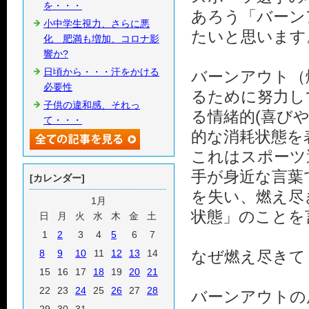
を・・・
あろう「バーン
小中学生視力、さらに悪
たいと思います
化 肥満も増加、コロナ影
響か?
日頃から・・・汗をかける
バーンアウト（
必要性
るために努力し
子供の違和感、それっ
る情緒的(喜び
て・・・
的な消耗状態を
これはスポーツ
手が身近な言葉
[カレンダー]
を失い、燃え尽
1月
状態」のことを
日
月
火
水
木
金
土
1
2
3
4
5
6
7
8
9
10
11
12
13
14
なぜ燃え尽きて
15
16
17
18
19
20
21
22
23
24
25
26
27
28
バーンアウトの