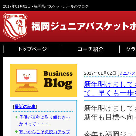
2017年01月02日 - 福岡県バスケットボールのブログ
2017年01月02日 [
ミニバス
新年明けまして
て、早くも一歩
[
最近の記事
]
新年明けまして
新年も目標へ向
子供が真剣に取り組むきっ
かけって・・・
寒いからこそ免疫力アップ
今年も福岡ジュニ