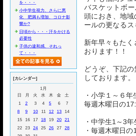
を・・・
バスケットボー
小中学生視力、さらに悪
頭におき、地域
化 肥満も増加、コロナ影
ールの更なるス
響か?
日頃から・・・汗をかける
必要性
新年早々もたく
子供の違和感、それっ
おります！！
て・・・
どうぞ、下記の
しております。
[カレンダー]
1月
・小学１～６年
日
月
火
水
木
金
土
毎週木曜日の17
1
2
3
4
5
6
7
8
9
10
11
12
13
14
15
16
17
18
19
20
21
・中学生1～3
22
23
24
25
26
27
28
・毎週木曜日の1