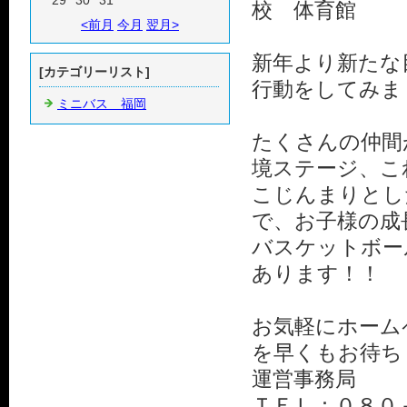
29
30
31
校 体育館
<前月
今月
翌月>
新年より新たな
[カテゴリーリスト]
行動をしてみま
ミニバス 福岡
たくさんの仲間
境ステージ、こ
こじんまりとし
で、お子様の成
バスケットボー
あります！！
お気軽にホーム
を早くもお待ち
運営事務局
ＴＥＬ：０８０