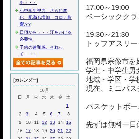
を・・・
17:00～19:00
小中学生視力、さらに悪
ベーシッククラ
化 肥満も増加、コロナ影
響か?
日頃から・・・汗をかける
19:30～21:30
必要性
トップアスリー
子供の違和感、それっ
て・・・
福岡県宗像市を
学生・中学生男
地域・学区・学
[カレンダー]
現在、ミニバス
10月
日
月
火
水
木
金
土
バスケットボー
1
2
3
4
5
6
7
8
9
10
11
12
13
14
15
先ずは無料一日
16
17
18
19
20
21
22