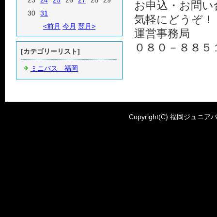
23
24
25
26
27
28
29
お申込・お問い
30
31
気軽にどうぞ！
<前月
今月
翌月>
運営事務局
０８０－８８５
[カテゴリーリスト]
ミニバス 福岡
Copyright(C) 福岡ジュニアバ