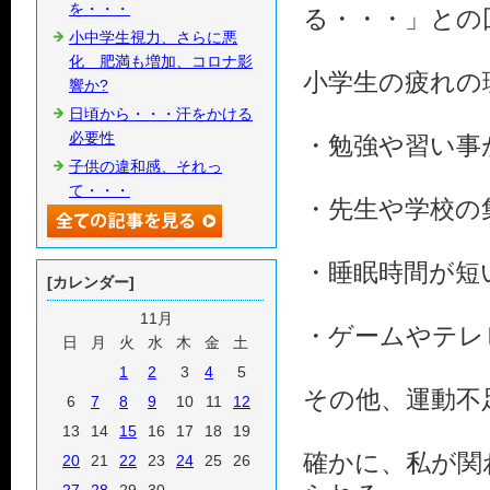
を・・・
る・・・」との
小中学生視力、さらに悪
化 肥満も増加、コロナ影
小学生の疲れの
響か?
日頃から・・・汗をかける
必要性
・勉強や習い事
子供の違和感、それっ
て・・・
・先生や学校の
・睡眠時間が短
[カレンダー]
11月
・ゲームやテレ
日
月
火
水
木
金
土
1
2
3
4
5
その他、運動不
6
7
8
9
10
11
12
13
14
15
16
17
18
19
確かに、私が関
20
21
22
23
24
25
26