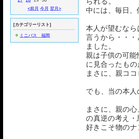
られる。
27
28
29
30
<前月
今月
翌月>
中には、毎日、
[カテゴリーリスト]
本人が望むなら
ミニバス 福岡
言うから・・・
ました。
親は子供の可能
に見合ったもの
まさに、親ココ
でも、当の本人
まさに、親の心
の真逆の考え・
好きこそ物のナ