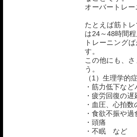
オーバートレー
たとえば筋トレ
は24～48時
トレーニングば
す。
この他にも、さ
う。
（1）生理学的
・筋力低下など
・疲労回復の遅
・血圧、心拍数
・食欲不振や過
・頭痛
・不眠 など