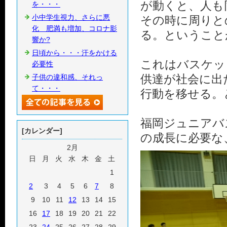
が動くと、人も
を・・・
小中学生視力、さらに悪
その時に周りと
化 肥満も増加、コロナ影
る。ということ
響か?
日頃から・・・汗をかける
これはバスケッ
必要性
供達が社会に出
子供の違和感、それっ
て・・・
行動を移せる。
福岡ジュニアバ
[カレンダー]
の成長に必要な
2月
日
月
火
水
木
金
土
1
2
3
4
5
6
7
8
9
10
11
12
13
14
15
16
17
18
19
20
21
22