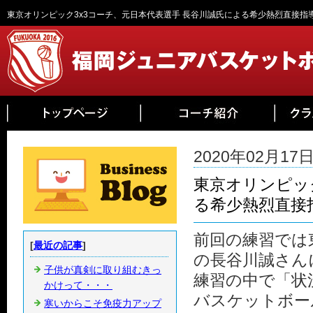
東京オリンピック3x3コーチ、元日本代表選手 長谷川誠氏による希少熱烈直接指導‼
2020年02月17日 
東京オリンピッ
る希少熱烈直接指
前回の練習では
[
最近の記事
]
の長谷川誠さん
子供が真剣に取り組むきっ
練習の中で「状
かけって・・・
バスケットボー
寒いからこそ免疫力アップ