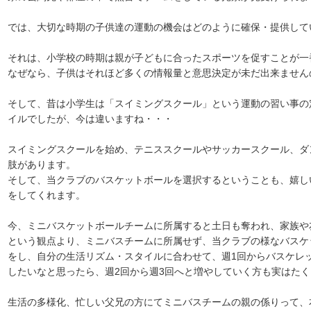
では、大切な時期の子供達の運動の機会はどのように確保・提供して
それは、小学校の時期は親が子どもに合ったスポーツを促すことが一
なぜなら、子供はそれほど多くの情報量と意思決定が未だ出来ません
そして、昔は小学生は「スイミングスクール」という運動の習い事の
イルでしたが、今は違いますね・・・
スイミングスクールを始め、テニススクールやサッカースクール、ダ
肢があります。
そして、当クラブのバスケットボールを選択するということも、嬉し
をしてくれます。
今、ミニバスケットボールチームに所属すると土日も奪われ、家族や
という観点より、ミニバスチームに所属せず、当クラブの様なバスケ
をし、自分の生活リズム・スタイルに合わせて、週1回からバスケレ
したいなと思ったら、週2回から週3回へと増やしていく方も実はた
生活の多様化、忙しい父兄の方にてミニバスチームの親の係りって、