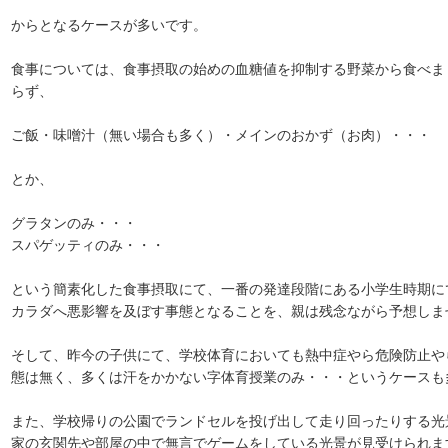
からとなるケースが多いです。
食事については、食事摂取の始めの血糖値を抑制する野菜から食べま
らず、
ご飯・味噌汁（無い場合も多く）・メインのおかず（お肉）・・・
とか、
グラタンのみ・・・
スパゲッティのみ・・・
という簡素化した食事摂取にて、一番の発達段階にある小学生時期に
カラダへ悪影響を及ぼす事態となることを、親は残念ながら予想しま
そして、昨今の子供にて、学校体育においても熱中症やら危険防止や
態は無く、多くは汗をかかない字体育授業のみ・・・というケースも
また、学校帰りの公園でランドセルを投げ出して走り回ったりする光
家の玄関先や部屋の中で無言でゲームをしている光景が見受けられま