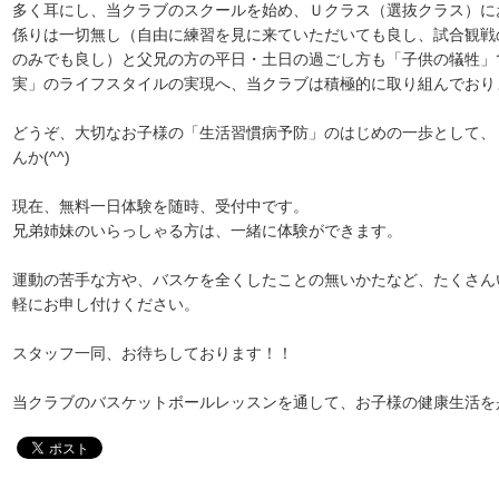
多く耳にし、当クラブのスクールを始め、Ｕクラス（選抜クラス）に
係りは一切無し（自由に練習を見に来ていただいても良し、試合観戦
のみでも良し）と父兄の方の平日・土日の過ごし方も「子供の犠牲」
実」のライフスタイルの実現へ、当クラブは積極的に取り組んでおり
どうぞ、大切なお子様の「生活習慣病予防」のはじめの一歩として、
んか(^^)
現在、無料一日体験を随時、受付中です。
兄弟姉妹のいらっしゃる方は、一緒に体験ができます。
運動の苦手な方や、バスケを全くしたことの無いかたなど、たくさん
軽にお申し付けください。
スタッフ一同、お待ちしております！！
当クラブのバスケットボールレッスンを通して、お子様の健康生活を是