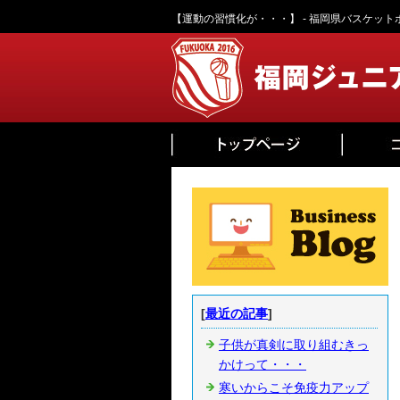
【運動の習慣化が・・・】 - 福岡県バスケッ
[
最近の記事
]
子供が真剣に取り組むきっ
かけって・・・
寒いからこそ免疫力アップ