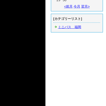
29
30
<前月
今月
翌月>
[カテゴリーリスト]
ミニバス 福岡