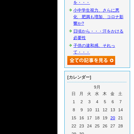
を・・・
小中学生視力、さらに悪
化 肥満も増加、コロナ影
響か?
日頃から・・・汗をかける
必要性
子供の違和感、それっ
て・・・
[カレンダー]
9月
日
月
火
水
木
金
土
1
2
3
4
5
6
7
8
9
10
11
12
13
14
15
16
17
18
19
20
21
22
23
24
25
26
27
28