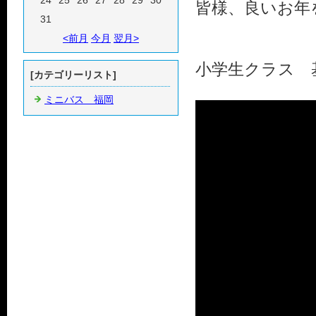
24
25
26
27
28
29
30
皆様、良いお年を
31
<前月
今月
翌月>
小学生クラス 
[カテゴリーリスト]
ミニバス 福岡