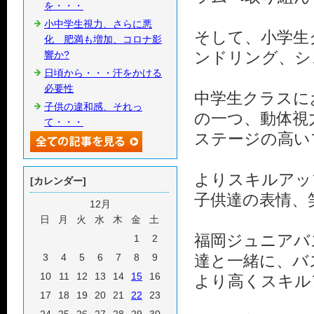
を・・・
小中学生視力、さらに悪
そして、小学生
化 肥満も増加、コロナ影
ンドリング、シ
響か?
日頃から・・・汗をかける
必要性
中学生クラスに
子供の違和感、それっ
の一つ、動体視
て・・・
ステージの高い
よりスキルアッ
[カレンダー]
子供達の表情、
12月
日
月
火
水
木
金
土
福岡ジュニアバ
1
2
3
4
5
6
7
8
9
達と一緒に、バ
10
11
12
13
14
15
16
より高くスキル
17
18
19
20
21
22
23