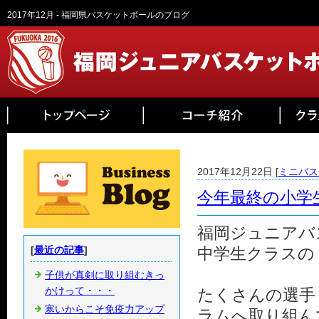
2017年12月 - 福岡県バスケットボールのブログ
2017年12月22日 [
ミニバス
今年最終の小学
福岡ジュニアバ
[
最近の記事
]
中学生クラスの
子供が真剣に取り組むきっ
かけって・・・
たくさんの選手
寒いからこそ免疫力アップ
ラムへ取り組ん