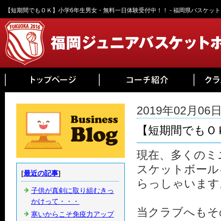
【短期間でもＯＫ】小学6年生男女・無料一日体験受付中！！ - 福岡県バスケッ
2019年02月06日 
【短期間でもＯ
現在、多くのミ
スケットボール
[
最近の記事
]
らっしゃいます
子供が真剣に取り組むきっ
かけって・・・
当クラブへもそ
寒いからこそ免疫力アップ