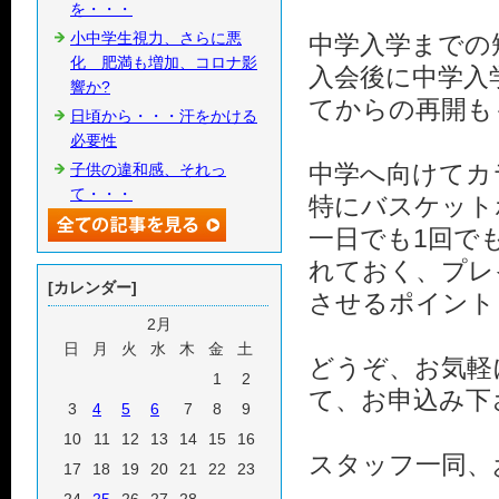
を・・・
小中学生視力、さらに悪
中学入学までの
化 肥満も増加、コロナ影
入会後に中学入
響か?
てからの再開も
日頃から・・・汗をかける
必要性
中学へ向けてカ
子供の違和感、それっ
て・・・
特にバスケット
一日でも1回で
れておく、プレ
[カレンダー]
させるポイント
2月
日
月
火
水
木
金
土
どうぞ、お気軽
1
2
て、お申込み下
3
4
5
6
7
8
9
10
11
12
13
14
15
16
スタッフ一同、
17
18
19
20
21
22
23