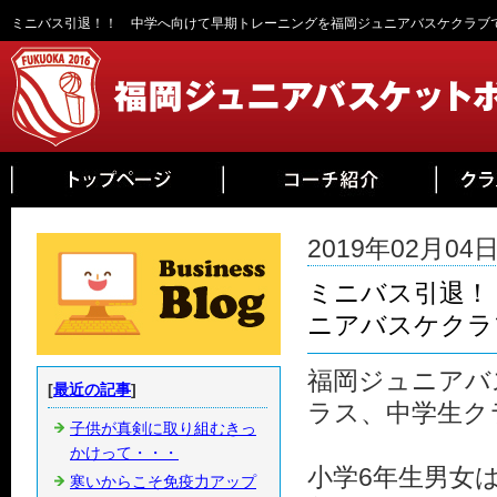
ミニバス引退！！ 中学へ向けて早期トレーニングを福岡ジュニアバスケクラブで
2019年02月04日 
ミニバス引退！
ニアバスケクラ
福岡ジュニアバ
[
最近の記事
]
ラス、中学生ク
子供が真剣に取り組むきっ
かけって・・・
小学6年生男女
寒いからこそ免疫力アップ