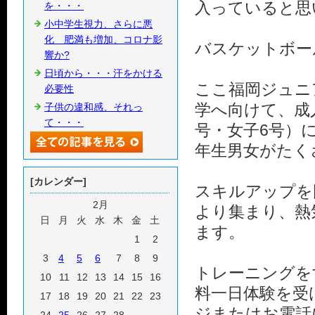
入っていると思
を・・・
小中学生視力、さらに悪
化 肥満も増加、コロナ影
バスケットボー
響か?
日頃から・・・汗をかける
ここ福岡ジュニ
必要性
学へ向けて、成
子供の違和感、それっ
て・・・
号・女子6号）
年生男女がたく
[カレンダー]
スキルアップを
2月
より集まり、熱
日
月
火
水
木
金
土
ます。
1
2
3
4
5
6
7
8
9
トレーニングを
10
11
12
13
14
15
16
料一日体験を受
17
18
19
20
21
22
23
ジまたはお電話