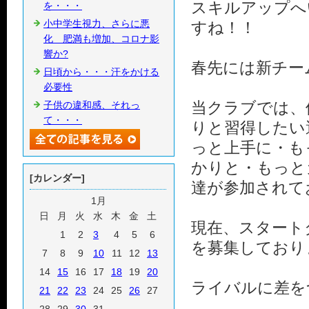
スキルアップへ
を・・・
小中学生視力、さらに悪
すね！！
化 肥満も増加、コロナ影
響か?
春先には新チー
日頃から・・・汗をかける
必要性
当クラブでは、
子供の違和感、それっ
て・・・
りと習得したい
っと上手に・も
かりと・もっと
[カレンダー]
達が参加されて
1月
日
月
火
水
木
金
土
現在、スタート
1
2
3
4
5
6
を募集しており
7
8
9
10
11
12
13
14
15
16
17
18
19
20
ライバルに差を
21
22
23
24
25
26
27