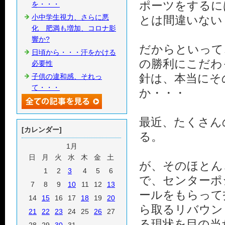
ポーツをするに
を・・・
小中学生視力、さらに悪
とは間違いない
化 肥満も増加、コロナ影
響か?
だからといって
日頃から・・・汗をかける
の勝利にこだわ
必要性
針は、本当にそ
子供の違和感、それっ
て・・・
か・・・
最近、たくさん
[カレンダー]
る。
1月
日
月
火
水
木
金
土
が、そのほとん
1
2
3
4
5
6
で、センターポ
7
8
9
10
11
12
13
ールをもらって
14
15
16
17
18
19
20
ら取るリバウン
21
22
23
24
25
26
27
る現状を目の当